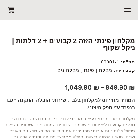
עמוד ראשי
הזמנת מדידה
מקלחון פינתי הזזה 2 קבועים + 2 דלתות |
ניקל שקוף
מק"ט:
00001-1
מקלחון פינתי
מקלחונים
קטגוריות:
,
1,049.90
₪
–
849.90
₪
המחיר מתייחס למקלחון בלבד. שירותי הובלה והתקנה ייגבו
בנפרד ע"י ספק חיצוני.
מקלחון הזזה יוקרתי בעיצוב מודרני עם שתי דלתות הזזה נוחות ושני
חלקים קבועים ליציבות מושלמת. הזכוכית המחוסמת השקופה בשילוב
פרזול אלומיניום איכותי מבטיחים עמידות גבוהה ושימוש נוח לאורך
שנים. מנגנון ההזזה השקט והחלק מאפשר פתיחה וסגירה קלה גם